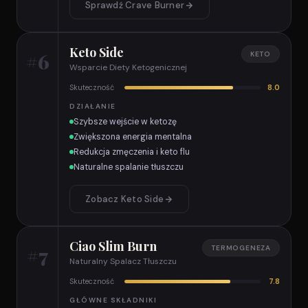
Sprawdź Crave Burner
Keto Side
#6
KETO
Wsparcie Diety Ketogenicznej
Skuteczność
8.0
DZIAŁANIE
Szybsze wejście w ketozę
Zwiększona energia mentalna
Redukcja zmęczenia i keto flu
Naturalne spalanie tłuszczu
Zobacz Keto Side
Ciao Slim Burn
#7
TERMOGENEZA
Naturalny Spalacz Tłuszczu
Skuteczność
7.8
GŁÓWNE SKŁADNIKI