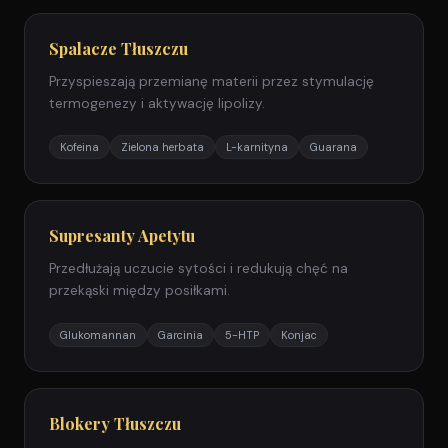
Spalacze Tłuszczu
Przyspieszają przemianę materii przez stymulację
termogenezy i aktywację lipolizy.
Kofeina
Zielona herbata
L-karnityna
Guarana
Supresanty Apetytu
Przedłużają uczucie sytości i redukują chęć na
przekąski między posiłkami.
Glukomannan
Garcinia
5-HTP
Konjac
Blokery Tłuszczu