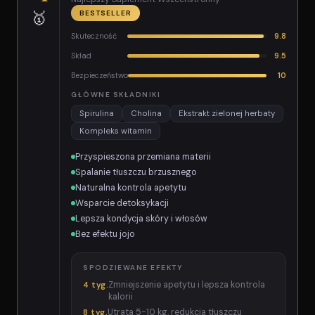
🥇
BESTSELLER
Skuteczność
9.8
Skład
9.5
Bezpieczeństwo
10
GŁÓWNE SKŁADNIKI
Spirulina
Cholina
Ekstrakt zielonej herbaty
Kompleks witamin
Przyspieszona przemiana materii
Spalanie tłuszczu brzusznego
Naturalna kontrola apetytu
Wsparcie detoksykacji
Lepsza kondycja skóry i włosów
Bez efektu jojo
SPODZIEWANE EFEKTY
Zmniejszenie apetytu i lepsza kontrola
4 tyg.
kalorii
Utrata 5-10 kg, redukcja tłuszczu
8 tyg.