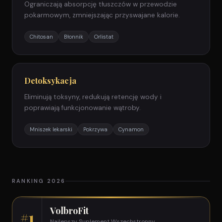
Ograniczają absorpcję tłuszczów w przewodzie
pokarmowym, zmniejszając przyswajane kalorie.
Chitosan
Błonnik
Orlistat
Detoksykacja
Eliminują toksyny, redukują retencję wody i
poprawiają funkcjonowanie wątroby.
Mniszek lekarski
Pokrzywa
Cynamon
RANKING 2026
VolbroFit
#1
Najlepszy Suplement Wszechstronny