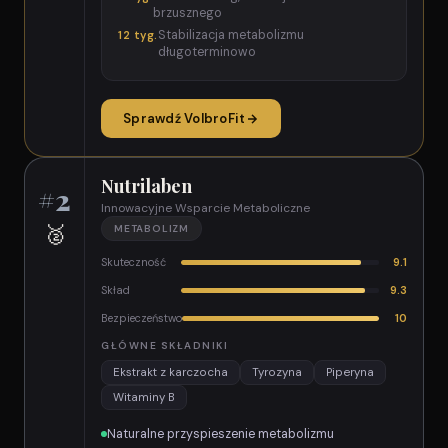
brzusznego
Stabilizacja metabolizmu
12 tyg.
długoterminowo
Sprawdź VolbroFit
Nutrilaben
#2
Innowacyjne Wsparcie Metaboliczne
🥈
METABOLIZM
Skuteczność
9.1
Skład
9.3
Bezpieczeństwo
10
GŁÓWNE SKŁADNIKI
Ekstrakt z karczocha
Tyrozyna
Piperyna
Witaminy B
Naturalne przyspieszenie metabolizmu