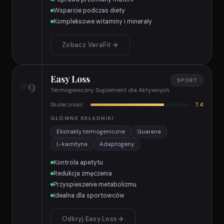
Wsparcie podczas diety
Kompleksowe witaminy i minerały
Zobacz VeraFit
Easy Loss
#9
SPORT
Termogeniczny Suplement dla Aktywnych
Skuteczność
7.4
GŁÓWNE SKŁADNIKI
Ekstrakty termogeniczne
Guarana
L-karnityna
Adaptogeny
Kontrola apetytu
Redukcja zmęczenia
Przyspieszenie metabolizmu
Idealna dla sportowców
Odkryj Easy Loss