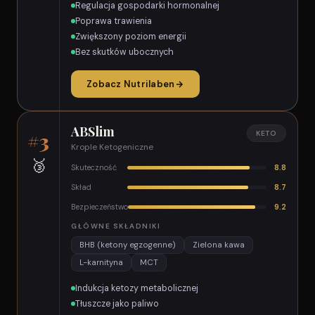
Regulacja gospodarki hormonalnej
Poprawa trawienia
Zwiększony poziom energii
Bez skutków ubocznych
Zobacz Nutrilaben
ABSlim
#3
KETO
Krople Ketogeniczne
🥉
Skuteczność
8.8
Skład
8.7
Bezpieczeństwo
9.2
GŁÓWNE SKŁADNIKI
BHB (ketony egzogenne)
Zielona kawa
L-karnityna
MCT
Indukcja ketozy metabolicznej
Tłuszcze jako paliwo