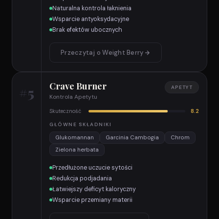
Naturalna kontrola łaknienia
Wsparcie antyoksydacyjne
Brak efektów ubocznych
Przeczytaj o Weight Berry
Crave Burner
#5
APETYT
Kontrola Apetytu
Skuteczność
8.2
GŁÓWNE SKŁADNIKI
Glukomannan
Garcinia Cambogia
Chrom
Zielona herbata
Przedłużone uczucie sytości
Redukcja podjadania
Łatwiejszy deficyt kaloryczny
Wsparcie przemiany materii