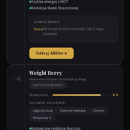
Szybka energia z MCT
Redukcja tkanki tłuszczowej
DAWKOWANIE
20 kropli w 100 ml wody, 1 do 2 razy
Doza
dziennie
Odkryj ABSlim
Weight Berry
#4
Naturalne Wsparcie Redukcji Wagi
ANTYOKSYDANTY
Skuteczność
8.4
GŁÓWNE SKŁADNIKI
Jagody Acai
Zielona herbata
Chrom
Witamina C
Bezpieczna redukcja tłuszczu