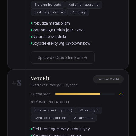
Zielona herbata
Kofeina naturalna
Ekstrakty roślinne
Minerały
Pobudza metabolizm
Wspomaga redukcję tłuszczu
Naturalne składniki
Szybkie efekty wg użytkowników
Sprawdź Ciao Slim Burn
VeraFit
#8
KAPSAICYNA
Ekstrakt z Papryki Cayenne
Skuteczność
7.6
GŁÓWNE SKŁADNIKI
Kapsaicyna (cayenne)
Witaminy B
Cynk, selen, chrom
Witamina C
Efekt termogeniczny kapsaicyny
Poprawa przemiany materii