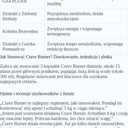
GS4 PLUS®
insulinę
Ekstrakt z Zielonej
Przyspiesza metabolizm, działa
Herbaty
antyoksydacyjnie
Zwiększa energię i wspomaga
Kofeina Bezwodna
termogenezę
Ekstrakt z Gorzka
Zwiększa tempo metabolizmu, wspomaga
Pomarańcza
redukcję tłuszczu
Jak Stosować Crave Burner? Dawkowanie, instrukcja i ulotka
Zaleca się stosowanie 3 kapsułek Crave Burner dziennie, około 15
minut przed głównym posiłkiem, popijając dużą ilością wody (około
300 ml). Regularne stosowanie jest kluczowe dla uzyskania
najlepszych efektów.
Opinie i recenzje użytkowników z forum
„Crave Burner to najlepszy suplement, jaki stosowałem. Pomógł mi
kontrolować mój apetyt i schudnąć 5 kg w ciągu miesiąca.”
„Jestem pod wrażeniem działania Crave Burner. Schudłam 8 kg i czuję
się znacznie lepiej. Polecam każdemu, kto chce zrzucić wagę.”
„Crave Burner działa rewelacyjnie. Już po kilku dniach zauważyłem,