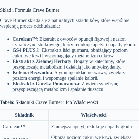
Skład i Formuła Crave Burner
Crave Burner składa się z naturalnych składników, które wspólnie
wspierają proces odchudzania:
Carolean™
: Ekstrakt z owoców opuncji figowej i nasion
szarańczynu strąkowego, który redukuje apetyt i napady głodu.
GS4 PLUS®
: Ekstrakt z liści gurmaru, obniżający poziom
cukru we krwi i wspomagający metabolizm cukrów.
Ekstrakt z Zielonej Herbaty
: Bogaty w katechiny, które
przyspieszają metabolizm i działają jako antyoksydanty.
Kofeina Bezwodna
: Stymuluje układ nerwowy, zwiększa
poziom energii i wspomaga spalanie kalorii.
Ekstrakt z Gorzka Pomarańcza
: Zawiera synefrynę,
przyspieszającą metabolizm i spalanie tłuszczu.
Tabela: Składniki Crave Burner i Ich Właściwości
Składnik
Właściwości
Carolean™
Zmniejsza apetyt, redukuje napady głodu
Obniża poziom cukru we krwi, zwiększa