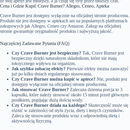
że mój apetyt jest mniejszy, a ja czuję się syty przez dłuższy czas.”
Cena i Gdzie Kupić Crave Burner? Allegro, Ceneo, Apteka
Crave Burner jest dostępny wyłącznie na oficjalnej stronie producenta.
Produkt nie jest dostępny w aptekach ani na popularnych platformach
zakupowych jak Allegro, Ceneo czy Amazon. Zakup na oficjalnej
stronie gwarantuje oryginalność produktu i najwyższą jakość.
Najczęściej Zadawane Pytania (FAQ)
Czy Crave Burner jest bezpieczny?
Tak, Crave Burner jest
bezpieczny dzięki naturalnym składnikom, które nie mają
toksycznego wpływu na organizm.
Jak szybko zobaczę efekty?
Pierwsze efekty można zauważyć
już po kilku dniach regularnego stosowania.
Czy Crave Burner można kupić w aptece?
Nie, produkt jest
dostępny wyłącznie na oficjalnej stronie producenta.
Jak stosować Crave Burner?
Zalecana dzienna porcja to 3
kapsułki, które należy stosować około 15 minut przed głównym
posiłkiem, popijając dużą ilością wody.
Czy Crave Burner działa na każdego?
Skuteczność może się
różnić w zależności od stylu życia, diety i innych czynników.
Zaleca się stosowanie produktu wraz z odpowiednią dietą i
aktywnością fizyczną.